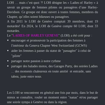
L
OH … mais c’est quoi ?! LOH désigne les « L
adies of Harley » à
savoir un groupe de femmes pilotes ou passagères d’une Harley-
Davidson. Ce groupe est donc ouvert à toutes femmes, membres du
Chapter, qu’elles soient bikeuses ou passagères.
A fin 2011 le LOH de Genève comptait 39 membres, dont 19
motardes! En 2024,
le LOH de Genève compte 60 LOH, dont 33
motardes.
Le "
LADIES OF HARLEY GENEVE
" (LOH) a été créé pour :
encourager et promouvoir la participation des femmes à
l'intérieur du Geneva Chapter West Switzerland (GCWS)
aider les femmes à passer du statut de "passagère" à celui de
"pilote"
partager notre passion à notre rythme
partager des balades motos, des Garages Party, des soirées Ladies
... des moments chaleureux en toute amitié et entraide, sans
tabou, juste entre nous.
Les LOH se rencontrent en général une fois par mois, dans le but de
mieux se connaître, rouler un moment entre "nanas" et/ou partager
une soirée sympa à Genève ou dans la région.